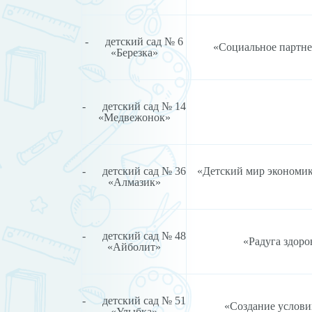
- детский сад № 6
«Социальное партне
«Березка»
- детский сад № 14
«Медвежонок»
- детский сад № 36
«Детский мир экономик
«Алмазик»
- детский сад № 48
«Радуга здоро
«Айболит»
- детский сад № 51
«Создание условий
«Улыбка»