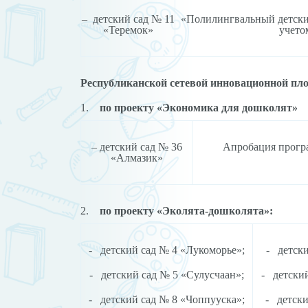
– детский сад № 11
«Полилингвальный детский
«Теремок»
учето
Республиканской сетевой инновационной пл
1.
по проекту «Экономика для дошколят»
– детский сад № 36
Апробация про
«Алмазик»
2.
по проекту «Эколята-дошколята»:
- детский сад № 4 «Лукоморье»;
- детски
- детский сад № 5 «Сулусчаан»;
- детский
- детский сад № 8 «Чоппууска»;
- детски