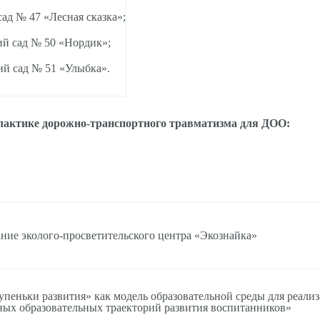
сад № 47 «Лесная сказка»;
ий сад № 50 «Нордик»;
ий сад № 51 «Улыбка».
илактике дорожно-транспортного травматизма для ДОО:
ние эколого-просветительского центра «Экознайка»
еньки развития» как модель образовательной среды для реали
ых образовательных траекторий развития воспитанников»