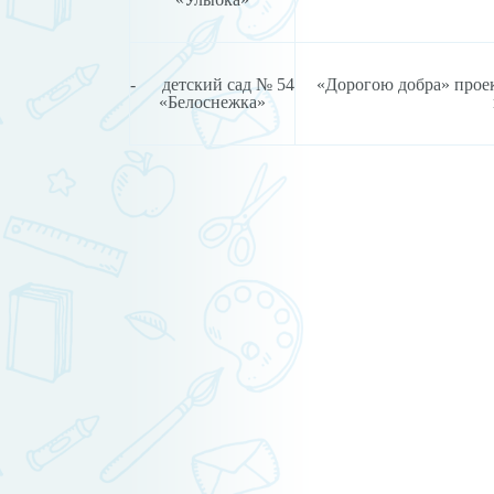
- детский сад № 54
«Дорогою добра» проек
«Белоснежка»