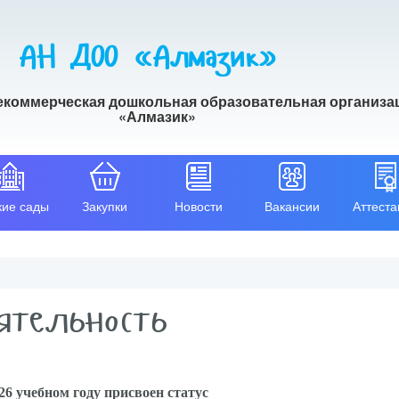
АН ДОО «Алмазик»
екоммерческая дошкольная образовательная организа
«Алмазик»
кие сады
Закупки
Новости
Вакансии
Аттеста
ятельность
26 учебном году присвоен статус