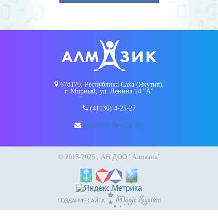
678170, Республика Саха (Якутия),
г. Мирный, ул. Ленина 14 "А"
(41136) 4-25-27
almazik@almazik.org
© 2013-2025 , АН ДОО "Алмазик"