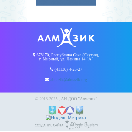
678170, Республика Саха (Якутия),
г. Мирный, ул. Ленина 14 "А"
(41136) 4-25-27
almazik@almazik.org
© 2013-2025 , АН ДОО "Алмазик"