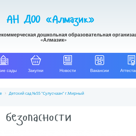
АН ДОО «Алмазик»
екоммерческая дошкольная образовательная организа
«Алмазик»
кие сады
Закупки
Новости
Вакансии
Аттеста
е
Детский сад №55 "Сулусчаан" г.Мирный
 безопасности