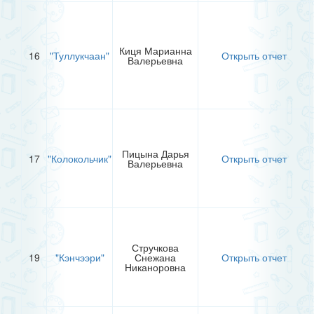
Киця Марианна
16
"Туллукчаан"
Открыть отчет
Валерьевна
Пицына Дарья
17
"Колокольчик"
Открыть отчет
Валерьевна
Стручкова
19
"Кэнчээри"
Снежана
Открыть отчет
Никаноровна