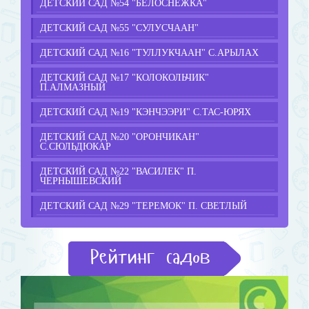
ДЕТСКИЙ САД №54 "БЕЛОСНЕЖКА"
ДЕТСКИЙ САД №55 "СУЛУСЧААН"
ДЕТСКИЙ САД №16 "ТУЛЛУКЧААН" С.АРЫЛАХ
ДЕТСКИЙ САД №17 "КОЛОКОЛЬЧИК"
П.АЛМАЗНЫЙ
ДЕТСКИЙ САД №19 "КЭНЧЭЭРИ" С.ТАС-ЮРЯХ
ДЕТСКИЙ САД №20 "ОРОНЧИКАН"
С.СЮЛЬДЮКАР
ДЕТСКИЙ САД №22 "ВАСИЛЕК" П.
ЧЕРНЫШЕВСКИЙ
ДЕТСКИЙ САД №29 "ТЕРЕМОК" П. СВЕТЛЫЙ
Рейтинг садов