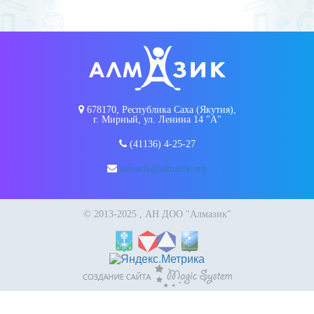
678170, Республика Саха (Якутия),
г. Мирный, ул. Ленина 14 "А"
(41136) 4-25-27
almazik@almazik.org
© 2013-2025 , АН ДОО "Алмазик"