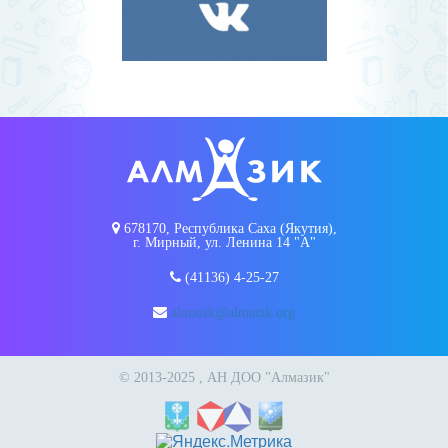
678170, Республика Саха (Якутия),
г. Мирный, ул. Ленина 14 "А"
(41136) 4-25-27
almazik@almazik.org
© 2013-2025 , АН ДОО "Алмазик"