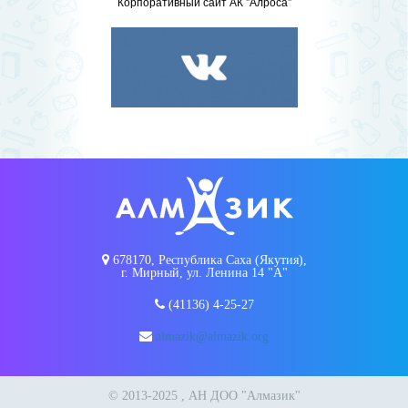
Корпоративный сайт АК "Алроса"
678170, Республика Саха (Якутия),
г. Мирный, ул. Ленина 14 "А"
(41136) 4-25-27
almazik@almazik.org
© 2013-2025 , АН ДОО "Алмазик"