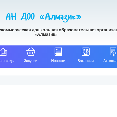
АН ДОО «Алмазик»
екоммерческая дошкольная образовательная организа
«Алмазик»
кие сады
Закупки
Новости
Вакансии
Аттеста