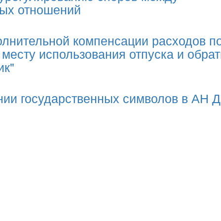
ных отношений
олнительной компенсации расходов п
 месту использования отпуска и обра
ик"
нии государственных символов в АН 