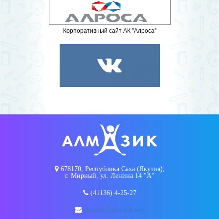
Корпоративный сайт АК "Алроса"
678170, Республика Саха (Якутия),
г. Мирный, ул. Ленина 14 "А"
(41136) 4-25-27
almazik@almazik.org