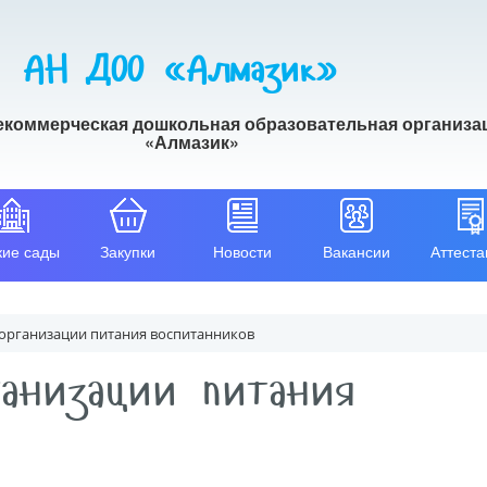
АН ДОО «Алмазик»
екоммерческая дошкольная образовательная организа
«Алмазик»
кие сады
Закупки
Новости
Вакансии
Аттеста
организации питания воспитанников
анизации питания