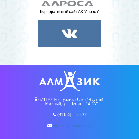
Корпоративный сайт АК "Алроса"
678170, Республика Саха (Якутия),
г. Мирный, ул. Ленина 14 "А"
(41136) 4-25-27
almazik@almazik.org